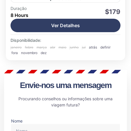
Calafate
Duração
$179
8 Hours
Fácil
17 pessoas
Ver Detalhes
Disponibilidade:
janeiro
febre
março
abr
maio
junho
jul
atrás
definir
fora
novembro
dez
Envie-nos uma mensagem
Procurando conselhos ou informações sobre uma
viagem futura?
Nome