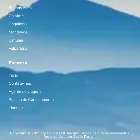
Buenos Aires
Calafate
Coquimbo
Montevidéu
Ushuaia
Valparaíso
Empresa
Inicio
Contate-nos
Agente de viagens
Política de Cancelamento
Licença
Copyright © 2025 Calaio Viajes & Turismo, Todos os direitos reservados.
Desenvolvido por Qualis Partum.