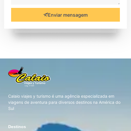
Enviar mensagem
Calaio viajes y turismo é uma agência especializada em
viagens de aventura para diversos destinos na América do
Sul
Destinos