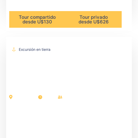
Tour compartido
Tour privado
desde U$130
desde U$626
Excursión en tierra
Buenos Aires
4 horas
Pasajeros: 17