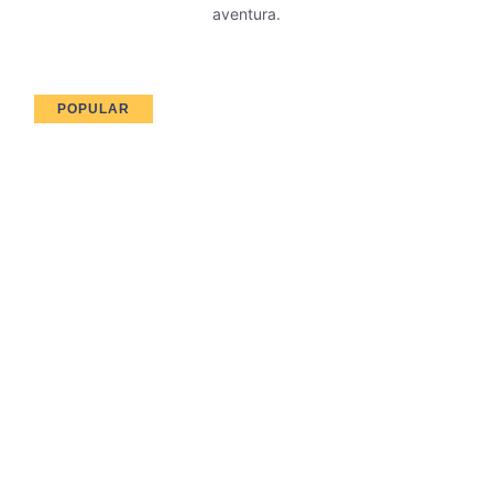
aventura.
POPULAR
Ushuaia
Fin del mundo, comienzo de la aventura. Descubre
glaciares, pingüinos y paisajes espectaculares desde el
puerto más austral de Argentina.
Ver tours