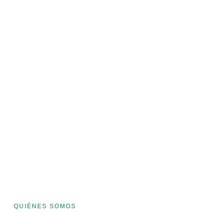
Puerto Madryn
El paraíso natural de la Patagonia. Avista ballenas,
pingüinos y leones marinos a un corto trayecto del puerto.
Ver tours
QUIÉNES SOMOS