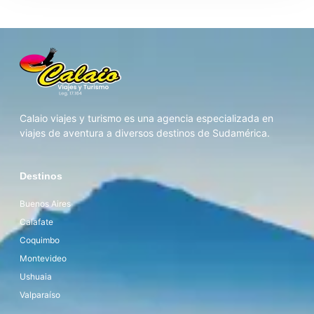
Calaio viajes y turismo es una agencia especializada en
viajes de aventura a diversos destinos de Sudamérica.
Destinos
Buenos Aires
Calafate
Coquimbo
Montevideo
Ushuaia
Valparaíso