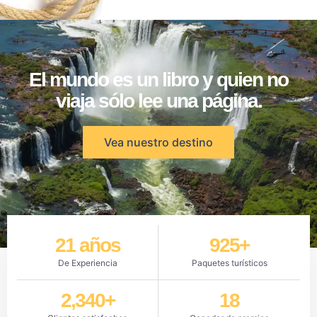
El mundo es un libro y quien no
viaja sólo lee una página.
Vea nuestro destino
21
 años
925
+
De Experiencia
Paquetes turísticos
2,340
+
18