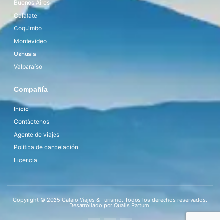
Buenos Aires
Calafate
Coquimbo
Montevideo
Ushuaia
Valparaíso
Compañía
Inicio
Contáctenos
Agente de viajes
Política de cancelación
Licencia
Copyright © 2025 Calaio Viajes & Turismo. Todos los derechos reservados.
Desarrollado por Qualis Partum.