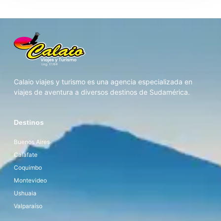
Calaio viajes y turismo es una agencia especializada en
viajes de aventura a diversos destinos de Sudamérica.
Destinos
Buenos Aires
Calafate
Coquimbo
Montevideo
Ushuaia
Valparaíso