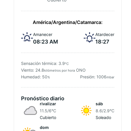
América/Argentina/Catamarca:
Amanecer
Atardecer
08:23 AM
18:27
Sensación térmica: 3.9
°C
Viento: 24.8
ONO
kilómetros por hora
Humedad: 50
Presión: 1006
%
mbar
Pronóstico diario
rivalizar
sáb
11.5/6
°C
8.6/2.9
°C
Cubierto
Soleado
dom