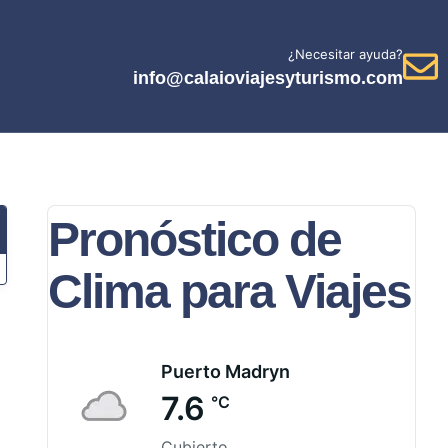
¿Necesitar ayuda?
info@calaioviajesyturismo.com
Pronóstico de
Clima para Viajes
Puerto Madryn
7.6
°C
Cubierto